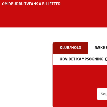
OM DBU
DBU TV
FANS & BILLETTER
KLUB/HOLD
RÆKK
UDVIDET KAMPSØGNING