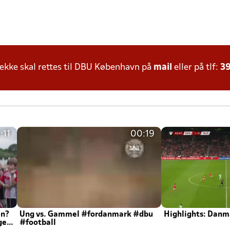
kke skal rettes til DBU København på
mail
eller på tlf:
39
:11
00:19
en?
Ung vs. Gammel #fordanmark #dbu
Highlights: Danma
ger
#football