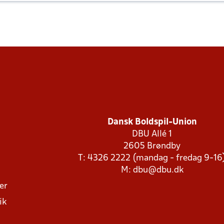
Dansk Boldspil-Union
DBU Allé 1
2605 Brøndby
T: 4326 2222 (mandag - fredag 9-16
M:
dbu@dbu.dk
ger
ik