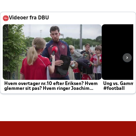
Videoer fra DBU
Hvem overtager nr.10 efter Eriksen? Hvem
Ung vs. Gamm
glemmer sit pas? Hvem ringer Joachim
#football
altid til efter kampe?