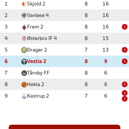
1
Skjold 2
8
16
2
Vanløse 4
8
16
3
Frem 2
8
16
!
4
Østerbro IF 4
8
15
5
Dragør 2
7
13
!
6
Vestia 2
8
9
!
7
Tårnby FF
8
6
8
Hekla 2
8
6
!
!
9
Kastrup 2
7
6
!