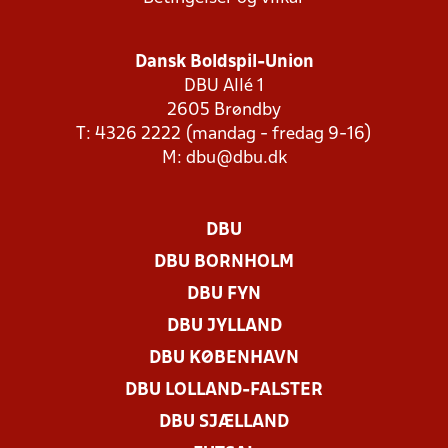
Dansk Boldspil-Union
DBU Allé 1
2605 Brøndby
T: 4326 2222 (mandag - fredag 9-16)
M:
dbu@dbu.dk
DBU
DBU BORNHOLM
DBU FYN
DBU JYLLAND
DBU KØBENHAVN
DBU LOLLAND-FALSTER
DBU SJÆLLAND