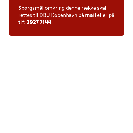
Spørgsmål omkring denne række skal
rettes til DBU København på
mail
eller på
tlf:
3927 7144