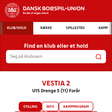
Hvad vil du søge efter?
KLUB/HOLD
RÆKKE
SPILLESTED
KAMP
INDHOLD OG NYHEDER
Find en klub eller et hold
STILLINGER, RESULTATER, KLUBBER OG
HOLD
VESTIA 2
U15 Drenge 5 (11) Forår
STILLING
INFO
KAMPPROGRAM