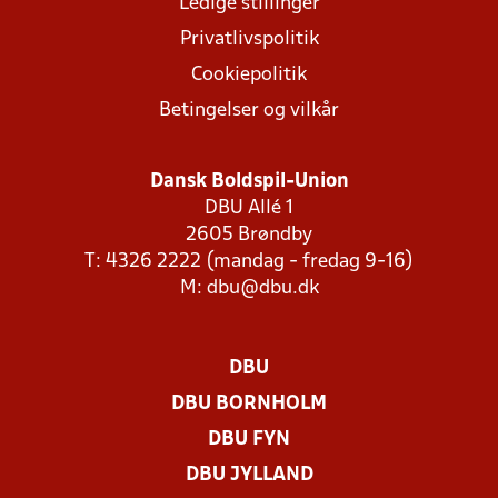
Ledige stillinger
Privatlivspolitik
Cookiepolitik
Betingelser og vilkår
Dansk Boldspil-Union
DBU Allé 1
2605 Brøndby
T: 4326 2222 (mandag - fredag 9-16)
M:
dbu@dbu.dk
DBU
DBU BORNHOLM
DBU FYN
DBU JYLLAND