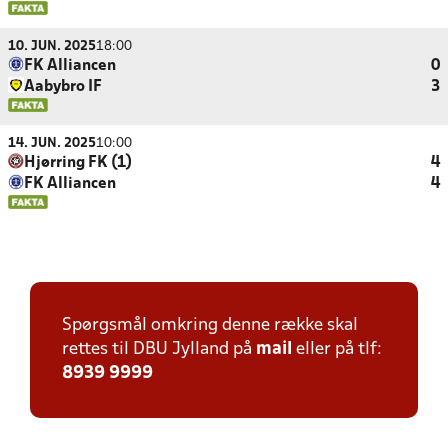
10. JUN. 2025
18:00
FK Alliancen
0
Aabybro IF
3
14. JUN. 2025
10:00
Hjørring FK (1)
4
FK Alliancen
4
Spørgsmål omkring denne række skal
rettes til DBU Jylland på
mail
eller på tlf:
8939 9999