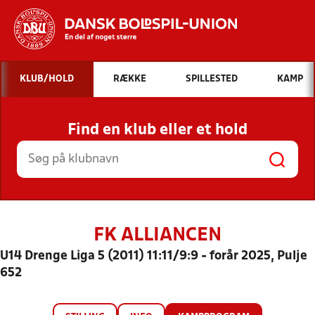
Hvad vil du søge efter?
KLUB/HOLD
RÆKKE
SPILLESTED
KAMP
INDHOLD OG NYHEDER
Find en klub eller et hold
STILLINGER, RESULTATER, KLUBBER OG
HOLD
FK ALLIANCEN
U14 Drenge Liga 5 (2011) 11:11/9:9 - forår 2025, Pulje
652