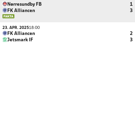
Nørresundby FB
1
FK Alliancen
3
23. APR. 2025
18:00
FK Alliancen
2
Jetsmark IF
3