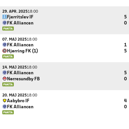
29. APR. 2025
18:00
Fjerritslev IF
5
FK Alliancen
0
07. MAJ 2025
18:00
FK Alliancen
1
Hjørring FK (1)
5
14. MAJ 2025
18:00
FK Alliancen
5
Nørresundby FB
0
20. MAJ 2025
18:00
Aabybro IF
4
FK Alliancen
0