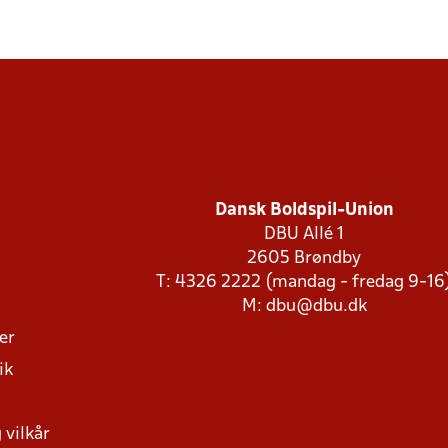
Dansk Boldspil-Union
DBU Allé 1
2605 Brøndby
T: 4326 2222 (mandag - fredag 9-16
M:
dbu@dbu.dk
ger
ik
 vilkår