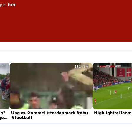
gen
her
:11
00:19
en?
Ung vs. Gammel #fordanmark #dbu
Highlights: Danma
ger
#football