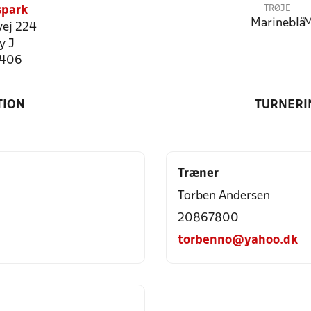
TRØJE
spark
Marineblå
M
ej 224
y J
3406
TION
TURNERI
Træner
Torben Andersen
20867800
torbenno@yahoo.dk