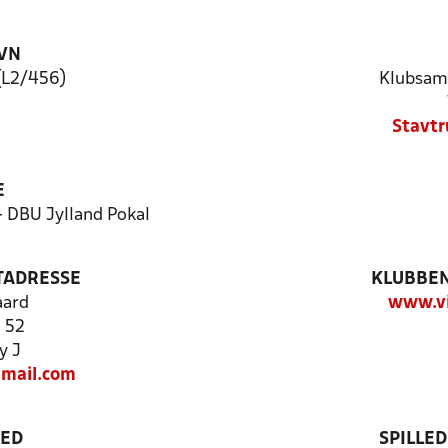
VN
(L2/456)
Klubsam
Stavtr
E
- DBU Jylland Pokal
TADRESSE
KLUBBEN
aard
www.vi
j 52
y J
mail.com
TED
SPILLE