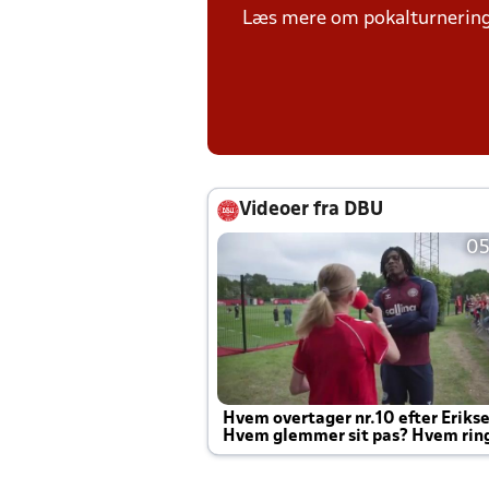
Læs mere om pokalturnerin
Videoer fra DBU
05
Hvem overtager nr.10 efter Eriks
Hvem glemmer sit pas? Hvem rin
Joachim altid til efter kampe?