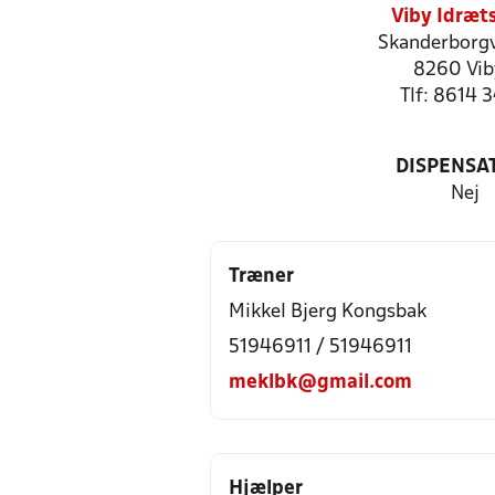
Viby Idræt
Skanderborgv
8260 Vib
Tlf: 8614 
DISPENSA
Nej
Træner
Mikkel Bjerg Kongsbak
51946911 / 51946911
meklbk@gmail.com
Hjælper