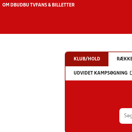
OM DBU
DBU TV
FANS & BILLETTER
KLUB/HOLD
RÆKK
UDVIDET KAMPSØGNING