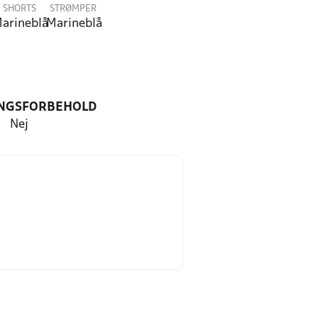
SHORTS
STRØMPER
arineblå
Marineblå
NGSFORBEHOLD
Nej