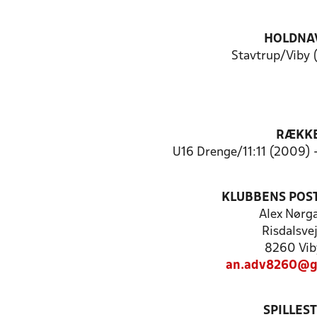
HOLDNA
Stavtrup/Viby 
RÆKK
U16 Drenge/11:11 (2009) 
KLUBBENS POS
Alex Nørg
Risdalsve
8260 Vib
an.adv8260@g
SPILLES