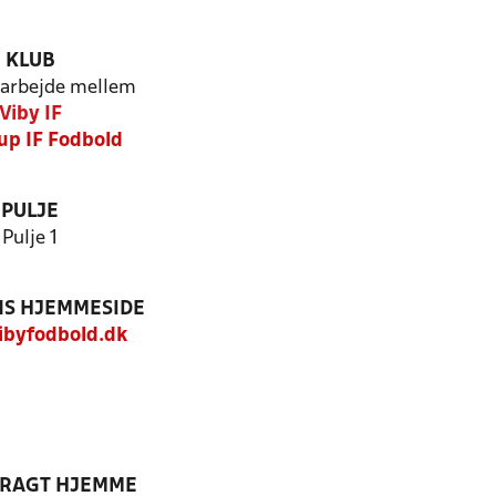
KLUB
arbejde mellem
Viby IF
up IF Fodbold
PULJE
Pulje 1
S HJEMMESIDE
byfodbold.dk
DRAGT HJEMME