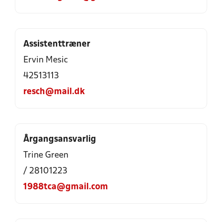
Assistenttræner
Ervin Mesic
42513113
resch@mail.dk
Årgangsansvarlig
Trine Green
/ 28101223
1988tca@gmail.com