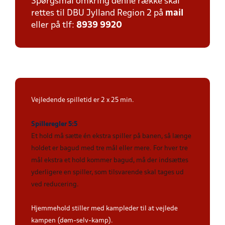
Spørgsmål omkring denne række skal
rettes til DBU Jylland Region 2 på
mail
eller på tlf:
8939 9920
Vejledende spilletid er 2 x 25 min.
Spilleregler 5:5
Et hold må sætte én ekstra spiller på banen, så længe
holdet er bagud med tre mål eller mere. For hver tre
mål ekstra et hold kommer bagud, må der indsættes
yderligere en spiller, som tilsvarende skal tages ud
ved reducering
.
Hjemmehold stiller med kampleder til at vejlede
kampen (døm-selv-kamp).