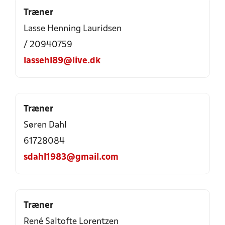
Træner
Lasse Henning Lauridsen
/ 20940759
lassehl89@live.dk
Træner
Søren Dahl
61728084
sdahl1983@gmail.com
Træner
René Saltofte Lorentzen