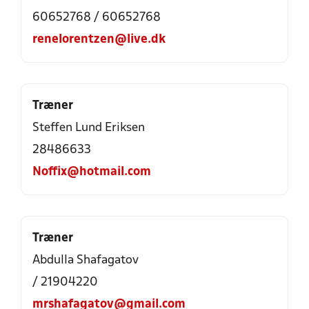
60652768 / 60652768
renelorentzen@live.dk
Træner
Steffen Lund Eriksen
28486633
Noffix@hotmail.com
Træner
Abdulla Shafagatov
/ 21904220
mrshafagatov@gmail.com