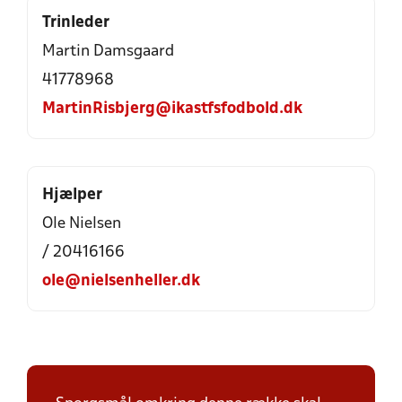
Trinleder
Martin Damsgaard
41778968
MartinRisbjerg@ikastfsfodbold.dk
Hjælper
Ole Nielsen
/ 20416166
ole@nielsenheller.dk