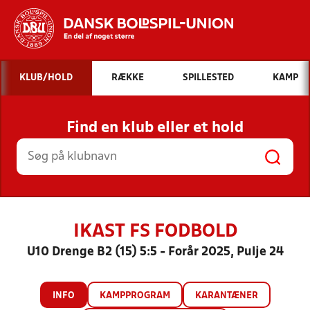
Hvad vil du søge efter?
KLUB/HOLD
RÆKKE
SPILLESTED
KAMP
INDHOLD OG NYHEDER
Find en klub eller et hold
STILLINGER, RESULTATER, KLUBBER OG
HOLD
IKAST FS FODBOLD
U10 Drenge B2 (15) 5:5 - Forår 2025, Pulje 24
INFO
KAMPPROGRAM
KARANTÆNER