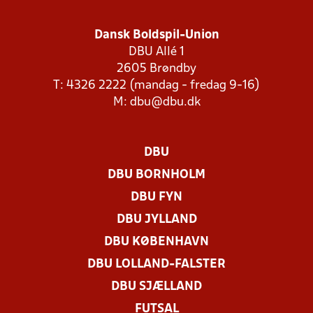
Dansk Boldspil-Union
DBU Allé 1
2605 Brøndby
T: 4326 2222 (mandag - fredag 9-16)
M:
dbu@dbu.dk
DBU
DBU BORNHOLM
DBU FYN
DBU JYLLAND
DBU KØBENHAVN
DBU LOLLAND-FALSTER
DBU SJÆLLAND
FUTSAL