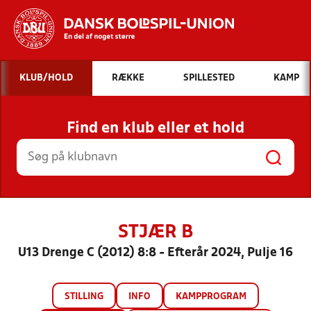
Hvad vil du søge efter?
KLUB/HOLD
RÆKKE
SPILLESTED
KAMP
INDHOLD OG NYHEDER
Find en klub eller et hold
STILLINGER, RESULTATER, KLUBBER OG
HOLD
STJÆR B
U13 Drenge C (2012) 8:8 - Efterår 2024, Pulje 16
STILLING
INFO
KAMPPROGRAM