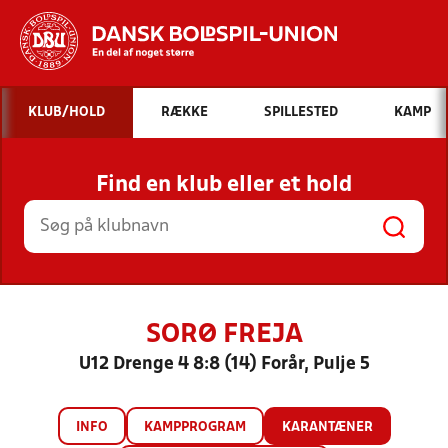
Hvad vil du søge efter?
KLUB/HOLD
RÆKKE
SPILLESTED
KAMP
INDHOLD OG NYHEDER
Find en klub eller et hold
STILLINGER, RESULTATER, KLUBBER OG
HOLD
SORØ FREJA
U12 Drenge 4 8:8 (14) Forår, Pulje 5
INFO
KAMPPROGRAM
KARANTÆNER