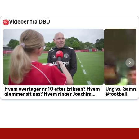
Videoer fra DBU
Hvem overtager nr.10 efter Eriksen? Hvem
Ung vs. Gamm
glemmer sit pas? Hvem ringer Joachim
#football
altid til efter kampe?