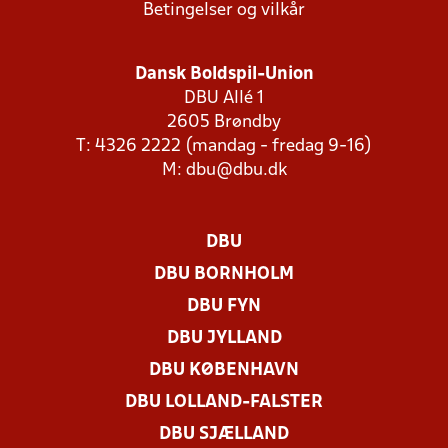
Betingelser og vilkår
Dansk Boldspil-Union
DBU Allé 1
2605 Brøndby
T: 4326 2222 (mandag - fredag 9-16)
M:
dbu@dbu.dk
DBU
DBU BORNHOLM
DBU FYN
DBU JYLLAND
DBU KØBENHAVN
DBU LOLLAND-FALSTER
DBU SJÆLLAND