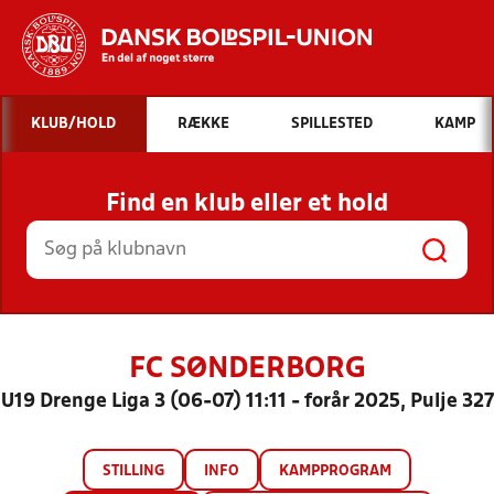
Hvad vil du søge efter?
KLUB/HOLD
RÆKKE
SPILLESTED
KAMP
INDHOLD OG NYHEDER
Find en klub eller et hold
STILLINGER, RESULTATER, KLUBBER OG
HOLD
FC SØNDERBORG
U19 Drenge Liga 3 (06-07) 11:11 - forår 2025, Pulje 327
STILLING
INFO
KAMPPROGRAM