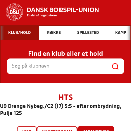
Hvad vil du søge efter?
KLUB/HOLD
RÆKKE
SPILLESTED
KAMP
INDHOLD OG NYHEDER
Find en klub eller et hold
STILLINGER, RESULTATER, KLUBBER OG
HOLD
HTS
U9 Drenge Nybeg./C2 (17) 5:5 - efter ombrydning,
Pulje 125