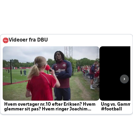
Videoer fra DBU
Hvem overtager nr.10 efter Eriksen? Hvem
Ung vs. Gamm
glemmer sit pas? Hvem ringer Joachim
#football
altid til efter kampe?