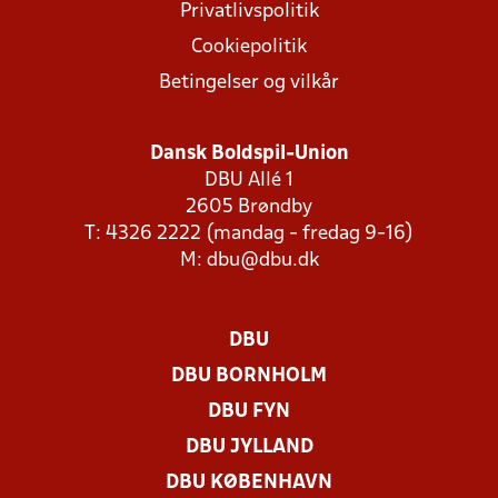
Privatlivspolitik
Cookiepolitik
Betingelser og vilkår
Dansk Boldspil-Union
DBU Allé 1
2605 Brøndby
T: 4326 2222 (mandag - fredag 9-16)
M:
dbu@dbu.dk
DBU
DBU BORNHOLM
DBU FYN
DBU JYLLAND
DBU KØBENHAVN