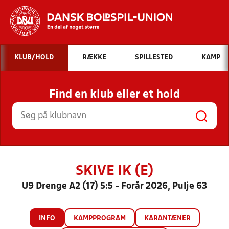
Hvad vil du søge efter?
KLUB/HOLD
RÆKKE
SPILLESTED
KAMP
INDHOLD OG NYHEDER
Find en klub eller et hold
STILLINGER, RESULTATER, KLUBBER OG
HOLD
SKIVE IK (E)
U9 Drenge A2 (17) 5:5 - Forår 2026, Pulje 63
INFO
KAMPPROGRAM
KARANTÆNER