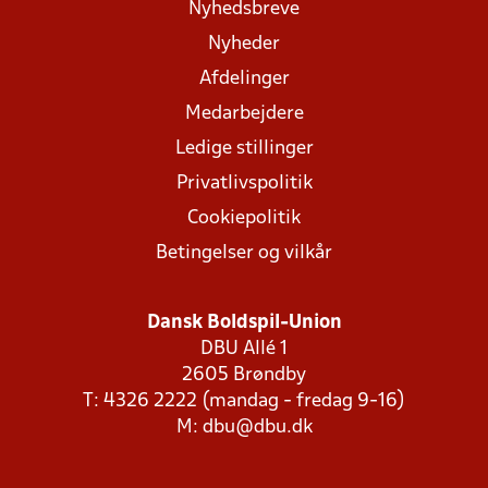
Nyhedsbreve
Nyheder
Afdelinger
Medarbejdere
Ledige stillinger
Privatlivspolitik
Cookiepolitik
Betingelser og vilkår
Dansk Boldspil-Union
DBU Allé 1
2605 Brøndby
T: 4326 2222 (mandag - fredag 9-16)
M:
dbu@dbu.dk