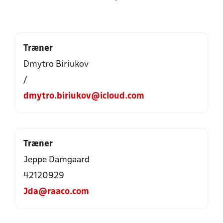
Træner
Dmytro Biriukov
/
dmytro.biriukov@icloud.com
Træner
Jeppe Damgaard
42120929
Jda@raaco.com