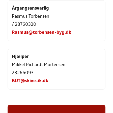
Årgangsansvarlig
Rasmus Torbensen
/ 28760320
Rasmus@torbensen-byg.dk
Hjælper
Mikkel Richardt Mortensen
28266093
BUT@skive-ik.dk