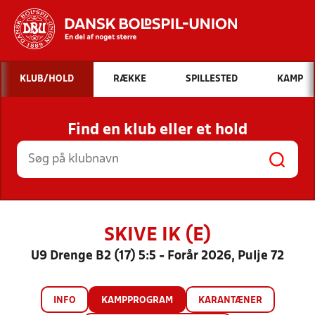
Hvad vil du søge efter?
KLUB/HOLD
RÆKKE
SPILLESTED
KAMP
INDHOLD OG NYHEDER
Find en klub eller et hold
STILLINGER, RESULTATER, KLUBBER OG
HOLD
SKIVE IK (E)
U9 Drenge B2 (17) 5:5 - Forår 2026, Pulje 72
INFO
KAMPPROGRAM
KARANTÆNER