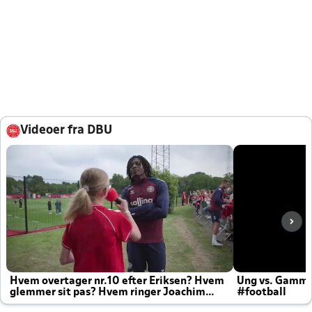
Videoer fra DBU
Hvem overtager nr.10 efter Eriksen? Hvem
Ung vs. Gamm
glemmer sit pas? Hvem ringer Joachim
#football
altid til efter kampe?