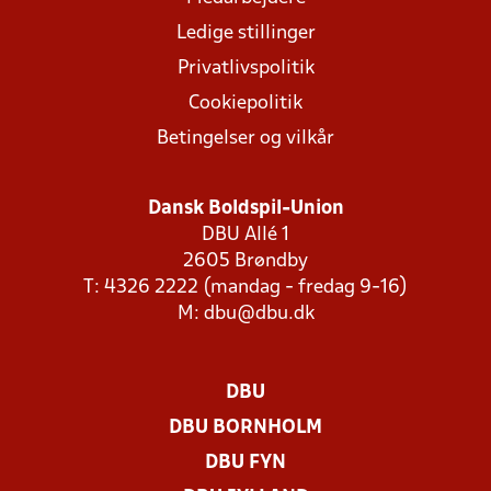
Ledige stillinger
Privatlivspolitik
Cookiepolitik
Betingelser og vilkår
Dansk Boldspil-Union
DBU Allé 1
2605 Brøndby
T: 4326 2222 (mandag - fredag 9-16)
M:
dbu@dbu.dk
DBU
DBU BORNHOLM
DBU FYN