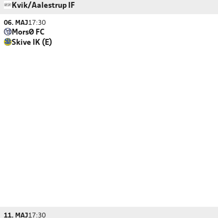
Kvik/Aalestrup IF
06. MAJ
17:30
MorsØ FC
Skive IK (E)
11. MAJ
17:30