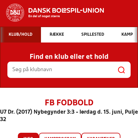
Hvad vil du søge efter?
KLUB/HOLD
RÆKKE
SPILLESTED
KAMP
INDHOLD OG NYHEDER
Find en klub eller et hold
STILLINGER, RESULTATER, KLUBBER OG
HOLD
FB FODBOLD
U7 Dr. (2017) Nybegynder 3:3 - lørdag d. 15. juni, Pulje
32