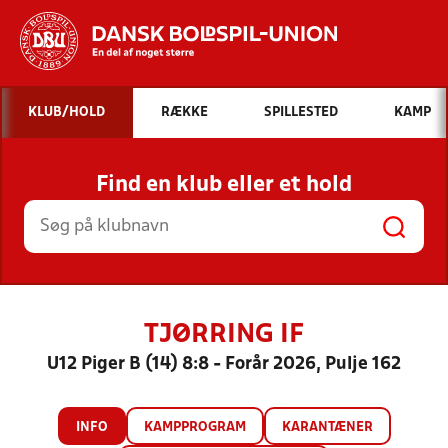
Hvad vil du søge efter?
KLUB/HOLD
RÆKKE
SPILLESTED
KAMP
INDHOLD OG NYHEDER
Find en klub eller et hold
STILLINGER, RESULTATER, KLUBBER OG
HOLD
TJØRRING IF
U12 Piger B (14) 8:8 - Forår 2026, Pulje 162
INFO
KAMPPROGRAM
KARANTÆNER