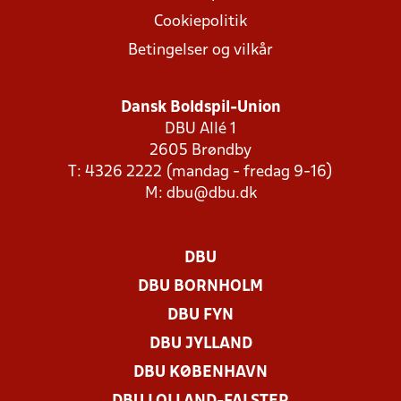
Cookiepolitik
Betingelser og vilkår
Dansk Boldspil-Union
DBU Allé 1
2605 Brøndby
T: 4326 2222 (mandag - fredag 9-16)
M:
dbu@dbu.dk
DBU
DBU BORNHOLM
DBU FYN
DBU JYLLAND
DBU KØBENHAVN