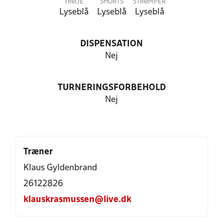
TRØJE
SHORTS
STRØMPER
Lyseblå
Lyseblå
Lyseblå
DISPENSATION
Nej
TURNERINGSFORBEHOLD
Nej
Træner
Klaus Gyldenbrand
26122826
klauskrasmussen@live.dk