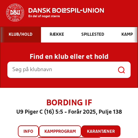
Hvad vil du søge efter?
KLUB/HOLD
RÆKKE
SPILLESTED
KAMP
INDHOLD OG NYHEDER
Find en klub eller et hold
STILLINGER, RESULTATER, KLUBBER OG
HOLD
BORDING IF
U9 Piger C (16) 5:5 - Forår 2025, Pulje 138
INFO
KAMPPROGRAM
KARANTÆNER