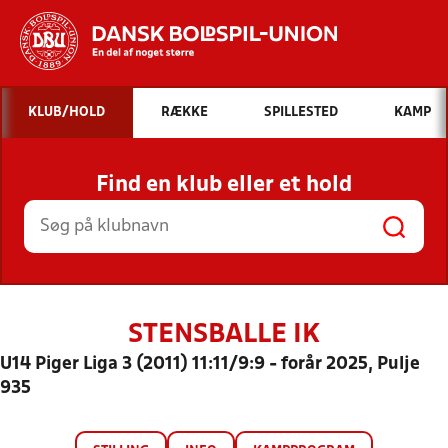
Hvad vil du søge efter?
KLUB/HOLD
RÆKKE
SPILLESTED
KAMP
INDHOLD OG NYHEDER
Find en klub eller et hold
STILLINGER, RESULTATER, KLUBBER OG
HOLD
STENSBALLE IK
U14 Piger Liga 3 (2011) 11:11/9:9 - forår 2025, Pulje
935