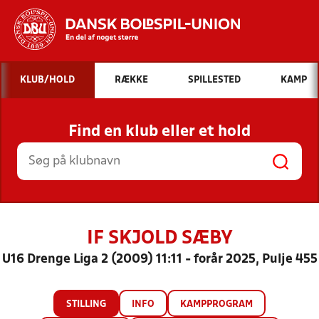
Hvad vil du søge efter?
KLUB/HOLD
RÆKKE
SPILLESTED
KAMP
INDHOLD OG NYHEDER
Find en klub eller et hold
STILLINGER, RESULTATER, KLUBBER OG
HOLD
IF SKJOLD SÆBY
U16 Drenge Liga 2 (2009) 11:11 - forår 2025, Pulje 455
STILLING
INFO
KAMPPROGRAM