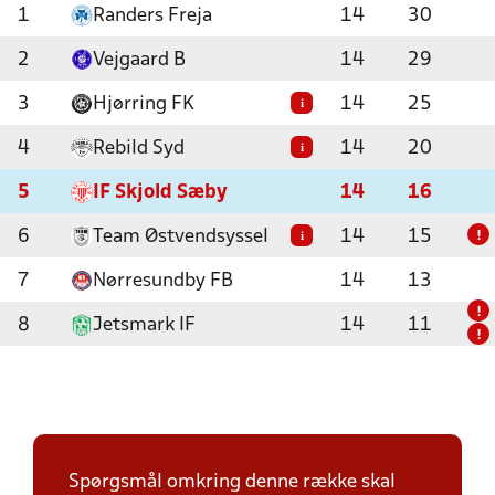
1
Randers Freja
14
30
2
Vejgaard B
14
29
3
Hjørring FK
14
25
i
4
Rebild Syd
14
20
i
5
IF Skjold Sæby
14
16
6
Team Østvendsyssel
14
15
i
!
7
Nørresundby FB
14
13
!
8
Jetsmark IF
14
11
!
Spørgsmål omkring denne række skal