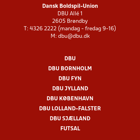
Dansk Boldspil-Union
DBU Allé 1
2605 Brøndby
T: 4326 2222 (mandag - fredag 9-16)
M:
dbu@dbu.dk
DBU
DBU BORNHOLM
DBU FYN
DBU JYLLAND
DBU KØBENHAVN
DBU LOLLAND-FALSTER
DBU SJÆLLAND
FUTSAL