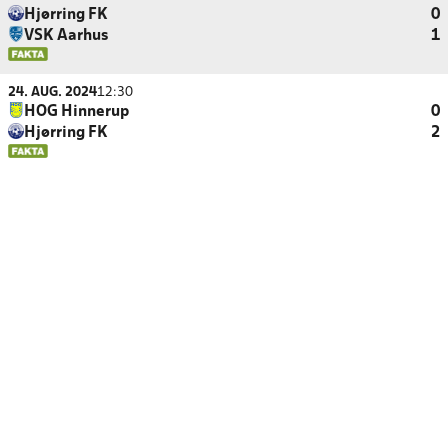
Hjørring FK
0
VSK Aarhus
1
24. AUG. 2024
12:30
HOG Hinnerup
0
Hjørring FK
2