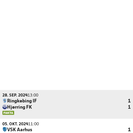
28. SEP. 2024
13:00
Ringkøbing IF
1
Hjørring FK
1
05. OKT. 2024
11:00
VSK Aarhus
1