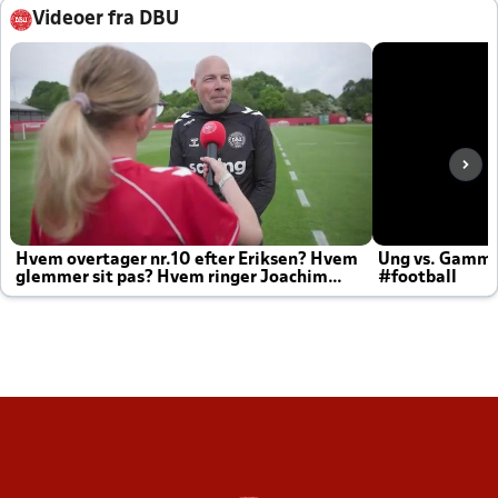
Videoer fra DBU
Hvem overtager nr.10 efter Eriksen? Hvem
Ung vs. Gamm
glemmer sit pas? Hvem ringer Joachim
#football
altid til efter kampe?