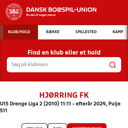
Hvad vil du søge efter?
KLUB/HOLD
RÆKKE
SPILLESTED
KAMP
INDHOLD OG NYHEDER
Find en klub eller et hold
STILLINGER, RESULTATER, KLUBBER OG
HOLD
HJØRRING FK
U15 Drenge Liga 2 (2010) 11:11 - efterår 2024, Pulje
511