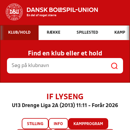
Hvad vil du søge efter?
KLUB/HOLD
RÆKKE
SPILLESTED
KAMP
INDHOLD OG NYHEDER
Find en klub eller et hold
STILLINGER, RESULTATER, KLUBBER OG
HOLD
IF LYSENG
U13 Drenge Liga 2A (2013) 11:11 - Forår 2026
STILLING
INFO
KAMPPROGRAM