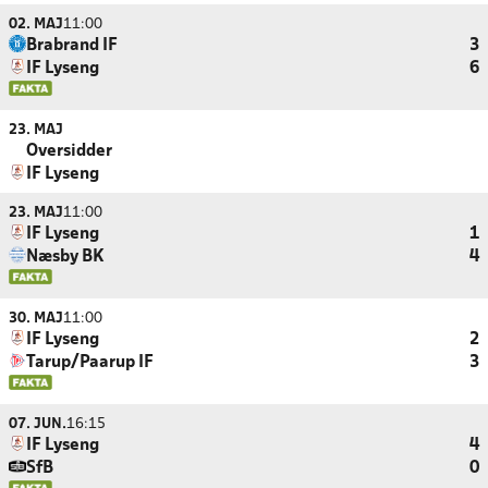
02. MAJ
11:00
Brabrand IF
3
IF Lyseng
6
23. MAJ
Oversidder
IF Lyseng
23. MAJ
11:00
IF Lyseng
1
Næsby BK
4
30. MAJ
11:00
IF Lyseng
2
Tarup/Paarup IF
3
07. JUN.
16:15
IF Lyseng
4
SfB
0