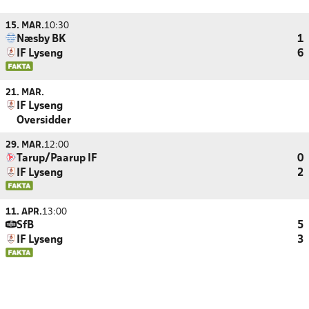
15. MAR.
10:30
Næsby BK
1
IF Lyseng
6
21. MAR.
IF Lyseng
Oversidder
29. MAR.
12:00
Tarup/Paarup IF
0
IF Lyseng
2
11. APR.
13:00
SfB
5
IF Lyseng
3