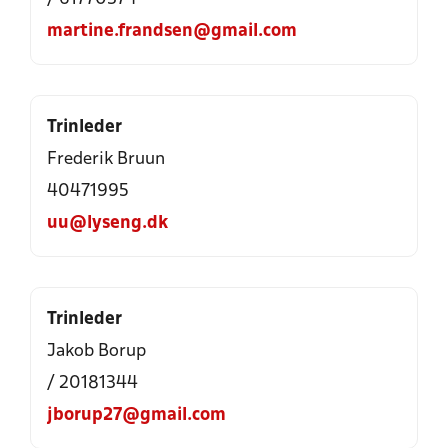
martine.frandsen@gmail.com
Trinleder
Frederik Bruun
40471995
uu@lyseng.dk
Trinleder
Jakob Borup
/ 20181344
jborup27@gmail.com