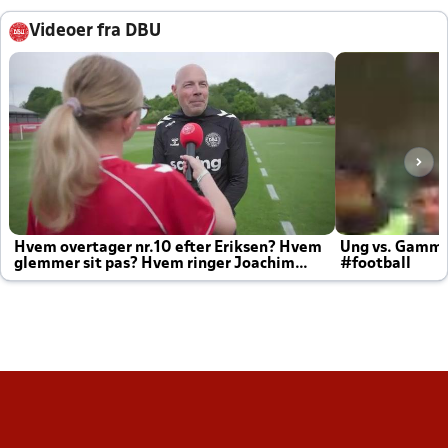
Videoer fra DBU
Hvem overtager nr.10 efter Eriksen? Hvem
Ung vs. Gamm
glemmer sit pas? Hvem ringer Joachim
#football
altid til efter kampe?