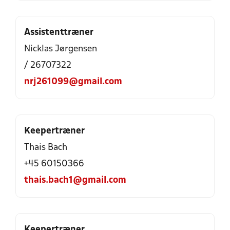
Assistenttræner
Nicklas Jørgensen
/ 26707322
nrj261099@gmail.com
Keepertræner
Thais Bach
+45 60150366
thais.bach1@gmail.com
Keepertræner