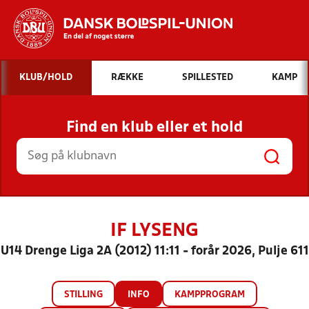
Hvad vil du søge efter?
KLUB/HOLD
RÆKKE
SPILLESTED
KAMP
INDHOLD OG NYHEDER
Find en klub eller et hold
STILLINGER, RESULTATER, KLUBBER OG
HOLD
IF LYSENG
U14 Drenge Liga 2A (2012) 11:11 - forår 2026, Pulje 611
STILLING
INFO
KAMPPROGRAM