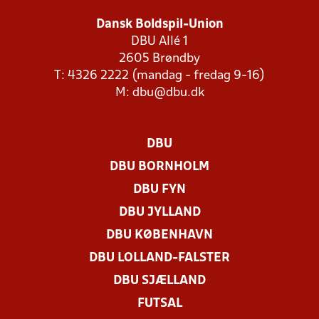
Dansk Boldspil-Union
DBU Allé 1
2605 Brøndby
T: 4326 2222 (mandag - fredag 9-16)
M:
dbu@dbu.dk
DBU
DBU BORNHOLM
DBU FYN
DBU JYLLAND
DBU KØBENHAVN
DBU LOLLAND-FALSTER
DBU SJÆLLAND
FUTSAL