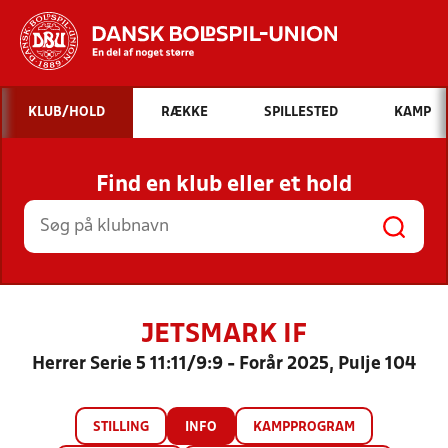
Hvad vil du søge efter?
KLUB/HOLD
RÆKKE
SPILLESTED
KAMP
INDHOLD OG NYHEDER
Find en klub eller et hold
STILLINGER, RESULTATER, KLUBBER OG
HOLD
JETSMARK IF
Herrer Serie 5 11:11/9:9 - Forår 2025, Pulje 104
STILLING
INFO
KAMPPROGRAM