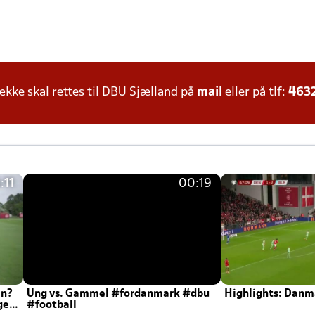
ke skal rettes til DBU Sjælland på
mail
eller på tlf:
463
:11
00:19
en?
Ung vs. Gammel #fordanmark #dbu
Highlights: Danma
ger
#football