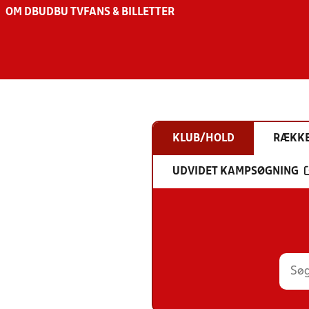
OM DBU
DBU TV
FANS & BILLETTER
KLUB/HOLD
RÆKK
UDVIDET KAMPSØGNING