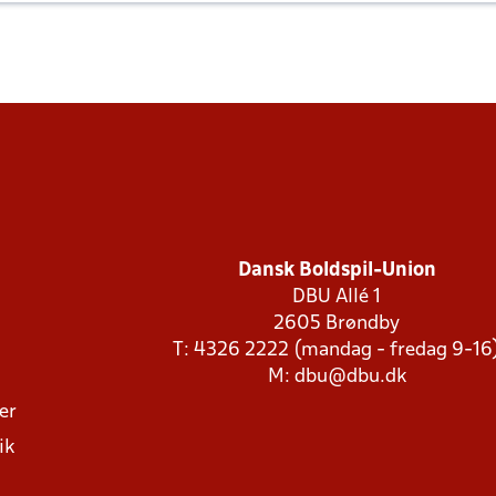
Dansk Boldspil-Union
DBU Allé 1
2605 Brøndby
T: 4326 2222 (mandag - fredag 9-16
M:
dbu@dbu.dk
ger
ik