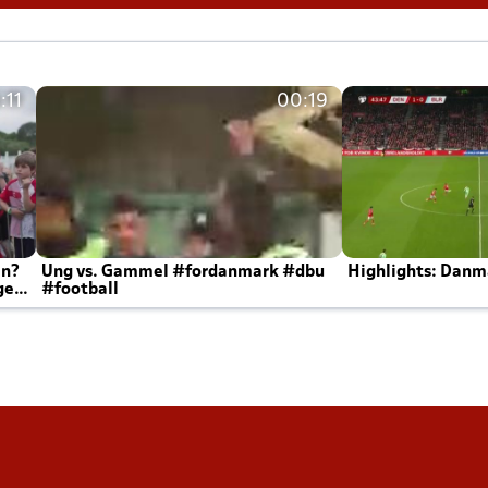
:11
00:19
en?
Ung vs. Gammel #fordanmark #dbu
Highlights: Danma
ger
#football