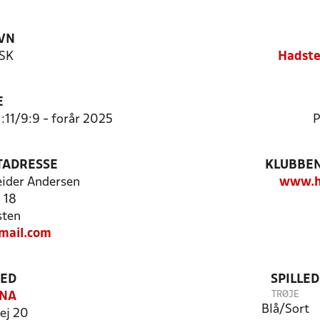
VN
 SK
Hadste
E
1:11/9:9 - forår 2025
P
TADRESSE
KLUBBEN
ider Andersen
www.h
 18
sten
ail.com
TED
SPILLE
TRØJE
ENA
Blå/Sort
ej 20