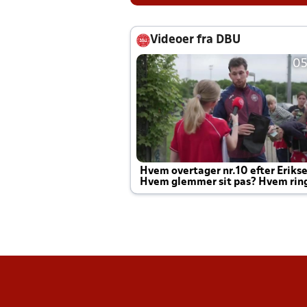
Videoer fra DBU
05
Hvem overtager nr.10 efter Eriks
Hvem glemmer sit pas? Hvem rin
Joachim altid til efter kampe?