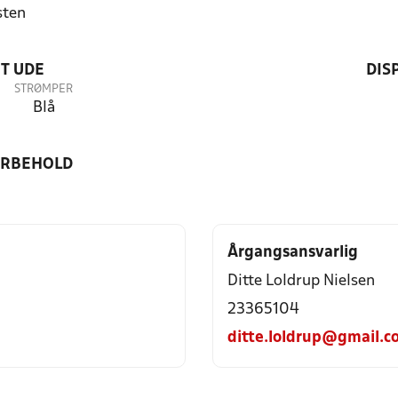
sten
T UDE
DIS
STRØMPER
Blå
ORBEHOLD
Årgangsansvarlig
Ditte Loldrup Nielsen
23365104
ditte.loldrup@gmail.c