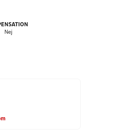
PENSATION
Nej
om