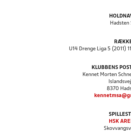
HOLDNA
Hadsten
RÆKK
U14 Drenge Liga 5 (2011) 1
KLUBBENS POS
Kennet Morten Schne
Islandsvej
8370 Had
kennetmsa@gm
SPILLES
HSK AR
Skovvangsv