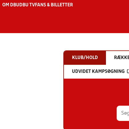
OM DBU
DBU TV
FANS & BILLETTER
KLUB/HOLD
RÆKK
UDVIDET KAMPSØGNING