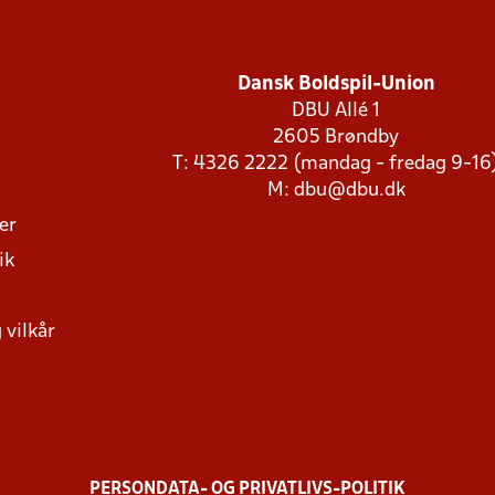
Dansk Boldspil-Union
DBU Allé 1
2605 Brøndby
T: 4326 2222 (mandag - fredag 9-16
M:
dbu@dbu.dk
ger
ik
 vilkår
PERSONDATA- OG PRIVATLIVS-POLITIK