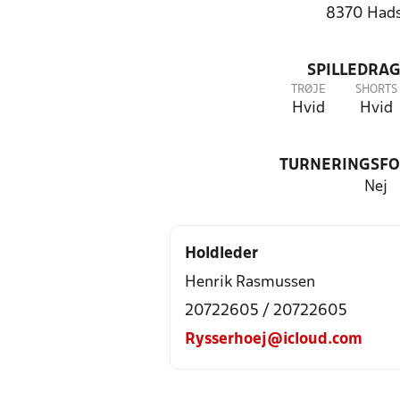
8370 Had
SPILLEDRAG
TRØJE
SHORTS
Hvid
Hvid
TURNERINGSF
Nej
Holdleder
Henrik Rasmussen
20722605 / 20722605
Rysserhoej@icloud.com