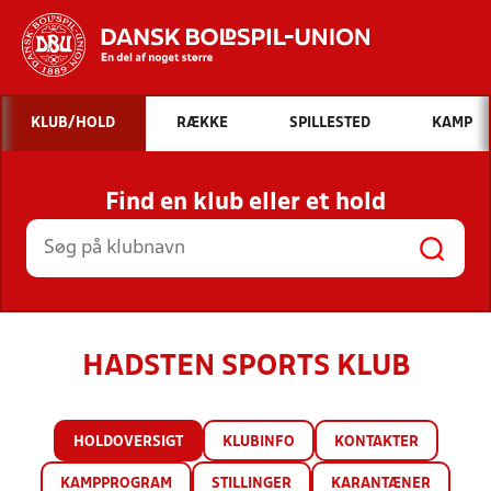
Hvad vil du søge efter?
KLUB/HOLD
RÆKKE
SPILLESTED
KAMP
INDHOLD OG NYHEDER
Find en klub eller et hold
STILLINGER, RESULTATER, KLUBBER OG
HOLD
HADSTEN SPORTS KLUB
HOLDOVERSIGT
KLUBINFO
KONTAKTER
KAMPPROGRAM
STILLINGER
KARANTÆNER