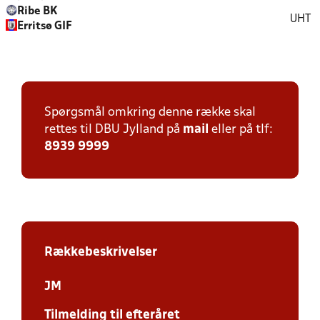
Ribe BK
UHT
Erritsø GIF
Spørgsmål omkring denne række skal
rettes til DBU Jylland på
mail
eller på tlf:
8939 9999
Rækkebeskrivelser
JM
Tilmelding til efteråret