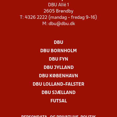
DBU Allé 1
2605 Brøndby
T: 4326 2222 (mandag - fredag 9-16)
M:
dbu@dbu.dk
DBU
DBU BORNHOLM
DBU FYN
DBU JYLLAND
DBU KØBENHAVN
DBU LOLLAND-FALSTER
DBU SJÆLLAND
FUTSAL