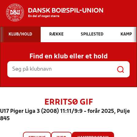
Hvad vil du søge efter?
KLUB/HOLD
RÆKKE
SPILLESTED
KAMP
INDHOLD OG NYHEDER
Find en klub eller et hold
STILLINGER, RESULTATER, KLUBBER OG
HOLD
ERRITSØ GIF
U17 Piger Liga 3 (2008) 11:11/9:9 - forår 2025, Pulje
845