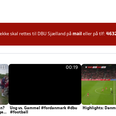
ke skal rettes til DBU Sjælland på
mail
eller på tlf:
463
:11
00:19
en?
Ung vs. Gammel #fordanmark #dbu
Highlights: Danma
ger
#football