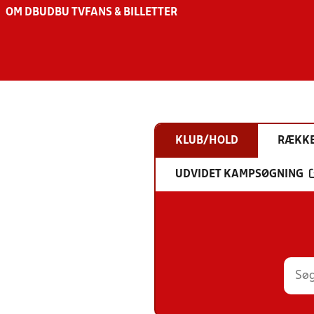
OM DBU
DBU TV
FANS & BILLETTER
KLUB/HOLD
RÆKK
UDVIDET KAMPSØGNING