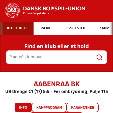
Hvad vil du søge efter?
KLUB/HOLD
RÆKKE
SPILLESTED
KAMP
INDHOLD OG NYHEDER
Find en klub eller et hold
STILLINGER, RESULTATER, KLUBBER OG
HOLD
AABENRAA BK
U9 Drenge C1 (17) 5:5 - Før ombrydning, Pulje 115
INFO
KAMPPROGRAM
KARANTÆNER