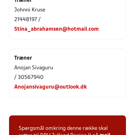
Træner
Johnni Kruse
21448197 /
Stina_abrahamsen@hotmail.com
Træner
Anojan Sivaguru
/ 30567940
Anojansivaguru@outlook.dk
Spørgsmål omkring denne række skal