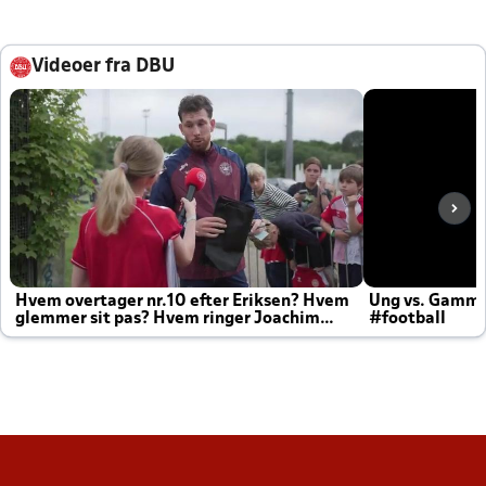
Videoer fra DBU
Hvem overtager nr.10 efter Eriksen? Hvem
Ung vs. Gamm
glemmer sit pas? Hvem ringer Joachim
#football
altid til efter kampe?