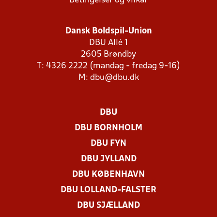
Betingelser og vilkår
Dansk Boldspil-Union
DBU Allé 1
2605 Brøndby
T: 4326 2222 (mandag - fredag 9-16)
M:
dbu@dbu.dk
DBU
DBU BORNHOLM
DBU FYN
DBU JYLLAND
DBU KØBENHAVN
DBU LOLLAND-FALSTER
DBU SJÆLLAND