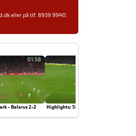
.dk eller på tlf. 8939 9940.
01:58
01:58
rk - Belarus 2-2
Highlights: Skotland - Danmark 4-2
J
E