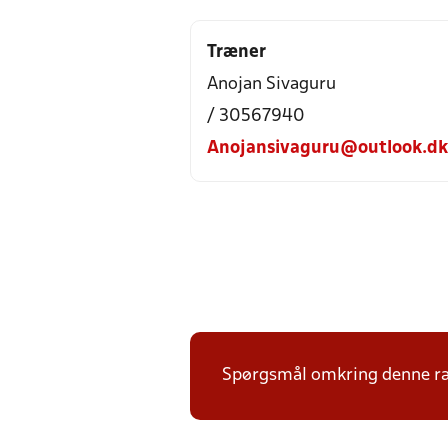
Træner
Anojan Sivaguru
/ 30567940
Anojansivaguru@outlook.dk
Spørgsmål omkring denne ræk