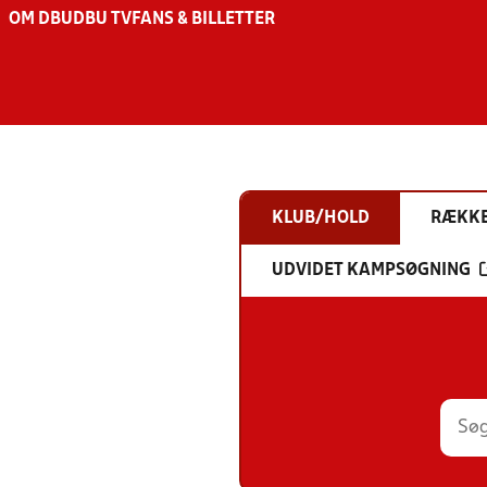
OM DBU
DBU TV
FANS & BILLETTER
KLUB/HOLD
RÆKK
UDVIDET KAMPSØGNING