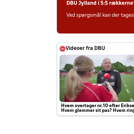
DBU Jylland i 5:5 rækkerne
Ved spørgsmål kan der tages 
Videoer fra DBU
05
Hvem overtager nr.10 efter Eriks
Hvem glemmer sit pas? Hvem rin
Joachim altid til efter kampe?