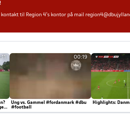
!
kontakt til Region 4's kontor på mail region4@dbujylland
:11
00:19
en?
Ung vs. Gammel #fordanmark #dbu
Highlights: Danma
ger
#football