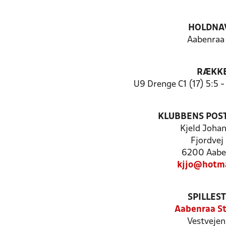
HOLDNA
Aabenraa
RÆKK
U9 Drenge C1 (17) 5:5 
KLUBBENS POS
Kjeld Joha
Fjordvej
6200 Aabe
kjjo@hotma
SPILLES
Aabenraa S
Vestvejen