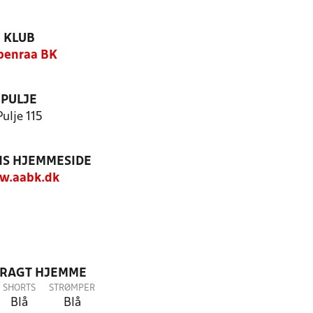
KLUB
benraa BK
PULJE
Pulje 115
S HJEMMESIDE
w.aabk.dk
DRAGT HJEMME
SHORTS
STRØMPER
Blå
Blå