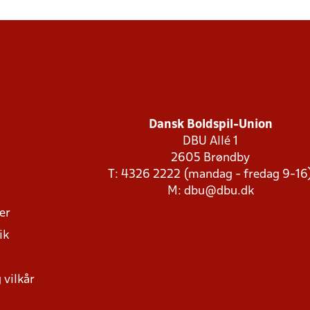
Dansk Boldspil-Union
DBU Allé 1
2605 Brøndby
T: 4326 2222 (mandag - fredag 9-16
M:
dbu@dbu.dk
ger
ik
 vilkår