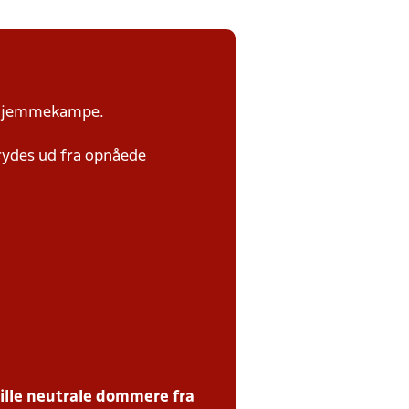
or hjemmekampe.
rydes ud fra opnåede
tille neutrale dommere fra