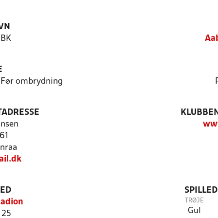
VN
 BK
Aa
E
- Før ombrydning
TADRESSE
KLUBBEN
nnsen
ww
 61
nraa
il.dk
TED
SPILLE
TRØJE
tadion
Gul
 25