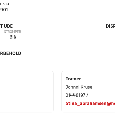
nraa
2901
T UDE
DIS
STRØMPER
Blå
ORBEHOLD
Træner
Johnni Kruse
21448197 /
Stina_abrahamsen@ho