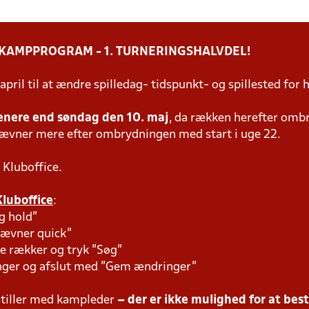
 KAMPPROGRAM - 1. TURNERINGSHALVDEL!
 april til at ændre spilledag- tidspunkt- og spillested f
enere end søndag den 10. maj
, da rækken herefter omb
tævner mere efter ombrydningen med start i uge 22.
 Kluboffice.
Kluboffice
:
g hold"
tævner quick"
e rækker og tryk "Søg"
inger og afslut med "Gem ændringer"
tiller med kampleder
– der er ikke mulighed for at bes