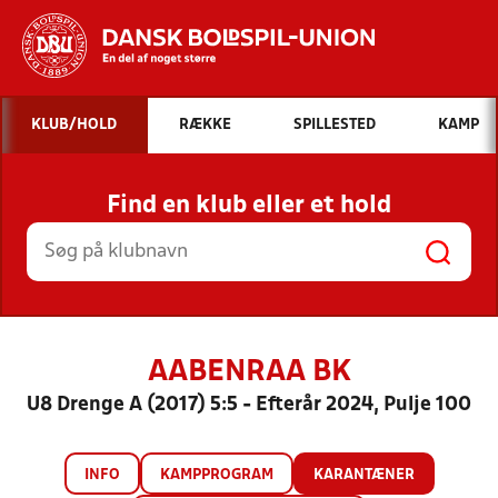
Hvad vil du søge efter?
KLUB/HOLD
RÆKKE
SPILLESTED
KAMP
INDHOLD OG NYHEDER
Find en klub eller et hold
STILLINGER, RESULTATER, KLUBBER OG
HOLD
AABENRAA BK
U8 Drenge A (2017) 5:5 - Efterår 2024, Pulje 100
INFO
KAMPPROGRAM
KARANTÆNER