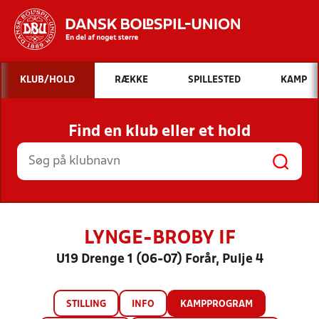
Hvad vil du søge efter?
KLUB/HOLD
RÆKKE
SPILLESTED
KAMP
INDHOLD OG NYHEDER
Find en klub eller et hold
STILLINGER, RESULTATER, KLUBBER OG
HOLD
LYNGE-BROBY IF
U19 Drenge 1 (06-07) Forår, Pulje 4
STILLING
INFO
KAMPPROGRAM