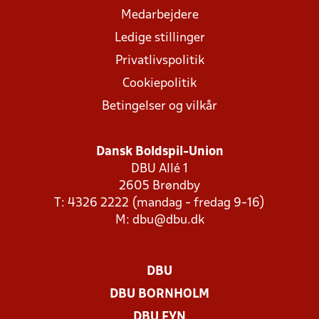
Medarbejdere
Ledige stillinger
Privatlivspolitik
Cookiepolitik
Betingelser og vilkår
Dansk Boldspil-Union
DBU Allé 1
2605 Brøndby
T: 4326 2222 (mandag - fredag 9-16)
M:
dbu@dbu.dk
DBU
DBU BORNHOLM
DBU FYN