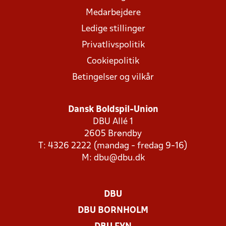
Medarbejdere
Ledige stillinger
Privatlivspolitik
Cookiepolitik
Betingelser og vilkår
Dansk Boldspil-Union
DBU Allé 1
2605 Brøndby
T: 4326 2222 (mandag - fredag 9-16)
M:
dbu@dbu.dk
DBU
DBU BORNHOLM