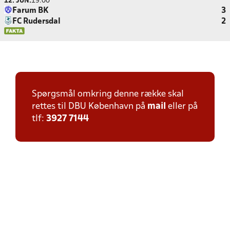
12. JUN.
19:00
Farum BK
3
FC Rudersdal
2
Spørgsmål omkring denne række skal
rettes til DBU København på
mail
eller på
tlf:
3927 7144