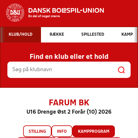
Hvad vil du søge efter?
KLUB/HOLD
RÆKKE
SPILLESTED
KAMP
INDHOLD OG NYHEDER
Find en klub eller et hold
STILLINGER, RESULTATER, KLUBBER OG
HOLD
FARUM BK
U16 Drenge Øst 2 Forår (10) 2026
STILLING
INFO
KAMPPROGRAM