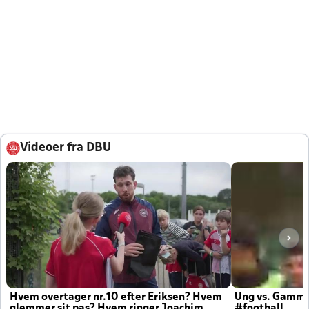
Videoer fra DBU
Hvem overtager nr.10 efter Eriksen? Hvem
Ung vs. Gamm
glemmer sit pas? Hvem ringer Joachim
#football