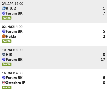
24. APR.
19:00
K.B. 2
1
Farum BK
7
02. MAJ
14:00
Farum BK
5
Hekla
2
10. MAJ
14:00
HIK
0
Farum BK
17
16. MAJ
14:00
Farum BK
6
Østerbro IF
0