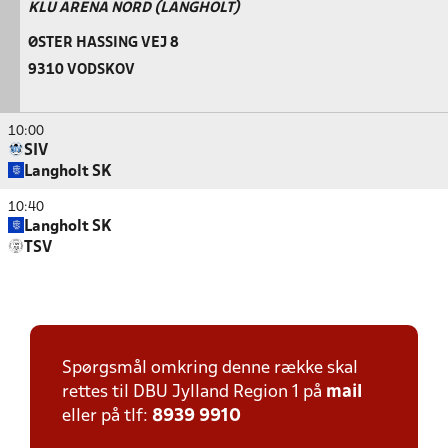
KLU ARENA NORD (LANGHOLT)
ØSTER HASSING VEJ 8
9310 VODSKOV
10:00
SIV
Langholt SK
10:40
Langholt SK
TSV
Spørgsmål omkring denne række skal
rettes til DBU Jylland Region 1 på
mail
eller på tlf:
8939 9910