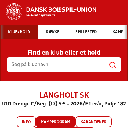
Hvad vil du søge efter?
KLUB/HOLD
RÆKKE
SPILLESTED
KAMP
INDHOLD OG NYHEDER
Find en klub eller et hold
STILLINGER, RESULTATER, KLUBBER OG
HOLD
LANGHOLT SK
U10 Drenge C/Beg. (17) 5:5 - 2026/Efterår, Pulje 182
INFO
KAMPPROGRAM
KARANTÆNER