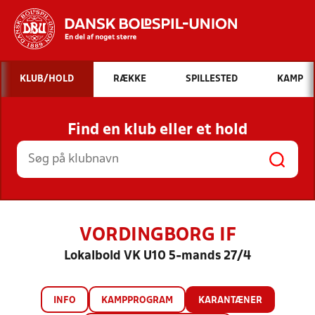
Hvad vil du søge efter?
KLUB/HOLD
RÆKKE
SPILLESTED
KAMP
INDHOLD OG NYHEDER
Find en klub eller et hold
STILLINGER, RESULTATER, KLUBBER OG
HOLD
VORDINGBORG IF
Lokalbold VK U10 5-mands 27/4
INFO
KAMPPROGRAM
KARANTÆNER