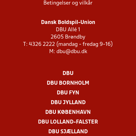
Betingelser og vilkår
Dansk Boldspil-Union
DBU Allé 1
2605 Brøndby
T: 4326 2222 (mandag - fredag 9-16)
M:
dbu@dbu.dk
DBU
DBU BORNHOLM
DBU FYN
DBU JYLLAND
DBU KØBENHAVN
DBU LOLLAND-FALSTER
DBU SJÆLLAND