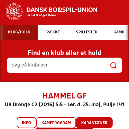
Hvad vil du søge efter?
KLUB/HOLD
RÆKKE
SPILLESTED
KAMP
INDHOLD OG NYHEDER
Find en klub eller et hold
STILLINGER, RESULTATER, KLUBBER OG
HOLD
HAMMEL GF
U8 Drenge C2 (2016) 5:5 - Lør. d. 25. maj, Pulje 141
INFO
KAMPPROGRAM
KARANTÆNER