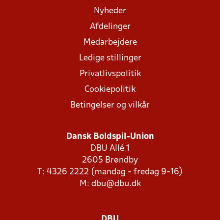
Nyheder
Afdelinger
Medarbejdere
Ledige stillinger
Privatlivspolitik
Cookiepolitik
Betingelser og vilkår
Dansk Boldspil-Union
DBU Allé 1
2605 Brøndby
T: 4326 2222 (mandag - fredag 9-16)
M:
dbu@dbu.dk
DBU