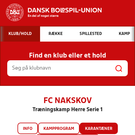
Hvad vil du søge efter?
KLUB/HOLD
RÆKKE
SPILLESTED
KAMP
INDHOLD OG NYHEDER
Find en klub eller et hold
STILLINGER, RESULTATER, KLUBBER OG
HOLD
FC NAKSKOV
Træningskamp Herre Serie 1
INFO
KAMPPROGRAM
KARANTÆNER