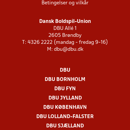
Betingelser og vilkår
Dansk Boldspil-Union
DBU Allé 1
2605 Brøndby
T: 4326 2222 (mandag - fredag 9-16)
M:
dbu@dbu.dk
DBU
DBU BORNHOLM
DBU FYN
DBU JYLLAND
DBU KØBENHAVN
DBU LOLLAND-FALSTER
DBU SJÆLLAND