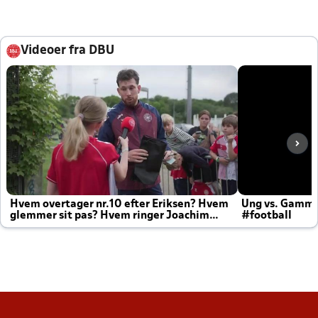
Videoer fra DBU
Hvem overtager nr.10 efter Eriksen? Hvem
Ung vs. Gamm
glemmer sit pas? Hvem ringer Joachim
#football
altid til efter kampe?