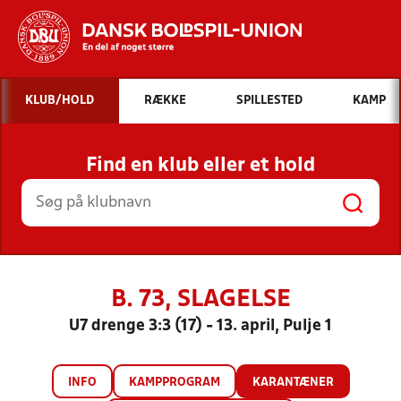
Hvad vil du søge efter?
KLUB/HOLD
RÆKKE
SPILLESTED
KAMP
INDHOLD OG NYHEDER
Find en klub eller et hold
STILLINGER, RESULTATER, KLUBBER OG
HOLD
B. 73, SLAGELSE
U7 drenge 3:3 (17) - 13. april, Pulje 1
INFO
KAMPPROGRAM
KARANTÆNER