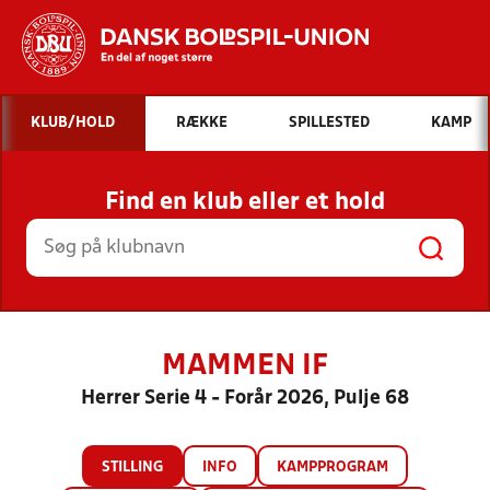
Hvad vil du søge efter?
KLUB/HOLD
RÆKKE
SPILLESTED
KAMP
INDHOLD OG NYHEDER
Find en klub eller et hold
STILLINGER, RESULTATER, KLUBBER OG
HOLD
MAMMEN IF
Herrer Serie 4 - Forår 2026, Pulje 68
STILLING
INFO
KAMPPROGRAM