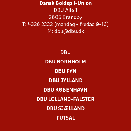
Dansk Boldspil-Union
DBU Allé 1
2605 Brøndby
T: 4326 2222 (mandag - fredag 9-16)
M:
dbu@dbu.dk
DBU
DBU BORNHOLM
DBU FYN
DBU JYLLAND
DBU KØBENHAVN
DBU LOLLAND-FALSTER
DBU SJÆLLAND
FUTSAL