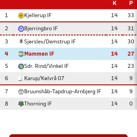
K
P
1
Kjellerup IF
14
33
2
Bjerringbro IF
14
31
3
Sjørslev/Demstrup IF
14
30
4
Mammen IF
14
27
5
Sdr. Rind/Vinkel IF
14
23
6
Karup/Kølvrå 07
14
9
7
Bruunshåb-Tapdrup-Arnbjerg IF
14
9
8
Thorning IF
14
0