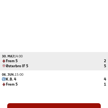
30. MAJ
14:00
Frem 5
2
Østerbro IF 5
5
06. JUN.
15:00
K.B. 4
4
Frem 5
1