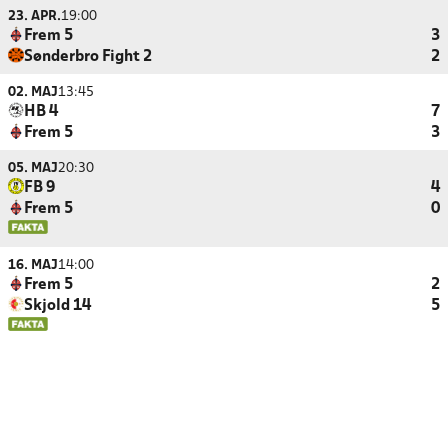
23. APR.
19:00
Frem 5
3
Sønderbro Fight 2
2
02. MAJ
13:45
HB 4
7
Frem 5
3
05. MAJ
20:30
FB 9
4
Frem 5
0
16. MAJ
14:00
Frem 5
2
Skjold 14
5