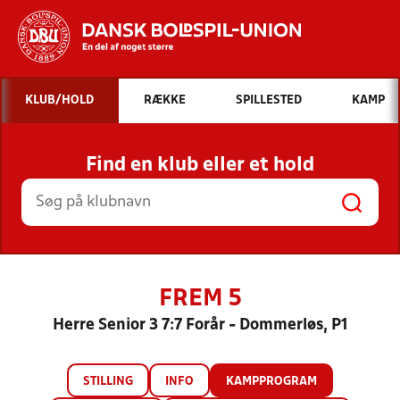
Hvad vil du søge efter?
KLUB/HOLD
RÆKKE
SPILLESTED
KAMP
INDHOLD OG NYHEDER
Find en klub eller et hold
STILLINGER, RESULTATER, KLUBBER OG
HOLD
FREM 5
Herre Senior 3 7:7 Forår - Dommerløs, P1
STILLING
INFO
KAMPPROGRAM