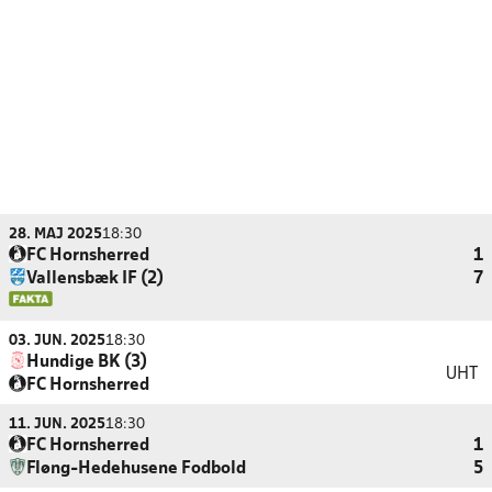
28. MAJ 2025
18:30
FC Hornsherred
1
Vallensbæk IF (2)
7
03. JUN. 2025
18:30
Hundige BK (3)
UHT
FC Hornsherred
11. JUN. 2025
18:30
FC Hornsherred
1
Fløng-Hedehusene Fodbold
5