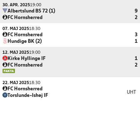
30. APR. 2025
19:00
Albertslund BS 72 (1)
9
FC Hornsherred
2
07. MAJ 2025
18:30
FC Hornsherred
3
Hundige BK (2)
1
12. MAJ 2025
19:00
Kirke Hyllinge IF
1
FC Hornsherred
2
22. MAJ 2025
18:30
FC Hornsherred
UHT
Torslunde-Ishøj IF