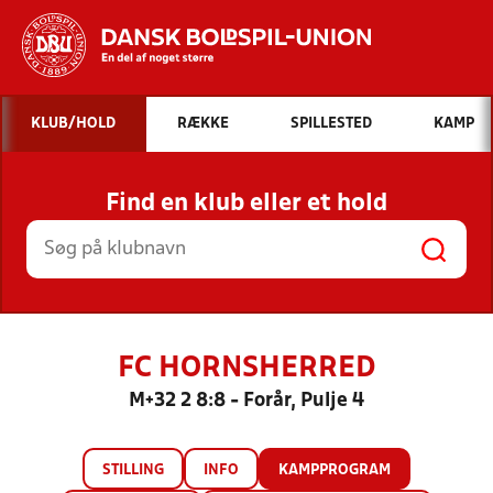
Hvad vil du søge efter?
KLUB/HOLD
RÆKKE
SPILLESTED
KAMP
INDHOLD OG NYHEDER
Find en klub eller et hold
STILLINGER, RESULTATER, KLUBBER OG
HOLD
FC HORNSHERRED
M+32 2 8:8 - Forår, Pulje 4
STILLING
INFO
KAMPPROGRAM