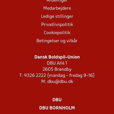
Afdelinger
Medarbejdere
Ledige stillinger
Privatlivspolitik
Cookiepolitik
Betingelser og vilkår
Dansk Boldspil-Union
DBU Allé 1
2605 Brøndby
T: 4326 2222 (mandag - fredag 9-16)
M:
dbu@dbu.dk
DBU
DBU BORNHOLM