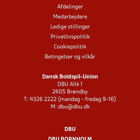
Afdelinger
Medarbejdere
Ledige stillinger
Privatlivspolitik
Cookiepolitik
Betingelser og vilkår
Dansk Boldspil-Union
DBU Allé 1
2605 Brøndby
T: 4326 2222 (mandag - fredag 9-16)
M:
dbu@dbu.dk
DBU
DBU BORNHOLM