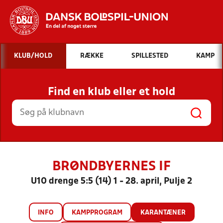
Hvad vil du søge efter?
KLUB/HOLD
RÆKKE
SPILLESTED
KAMP
INDHOLD OG NYHEDER
Find en klub eller et hold
STILLINGER, RESULTATER, KLUBBER OG
HOLD
BRØNDBYERNES IF
U10 drenge 5:5 (14) 1 - 28. april, Pulje 2
INFO
KAMPPROGRAM
KARANTÆNER