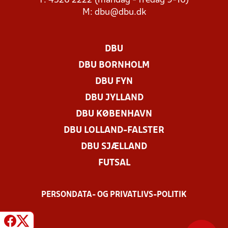
T: 4326 2222 (mandag - fredag 9-16)
M:
dbu@dbu.dk
DBU
DBU BORNHOLM
DBU FYN
DBU JYLLAND
DBU KØBENHAVN
DBU LOLLAND-FALSTER
DBU SJÆLLAND
FUTSAL
PERSONDATA- OG PRIVATLIVS-POLITIK