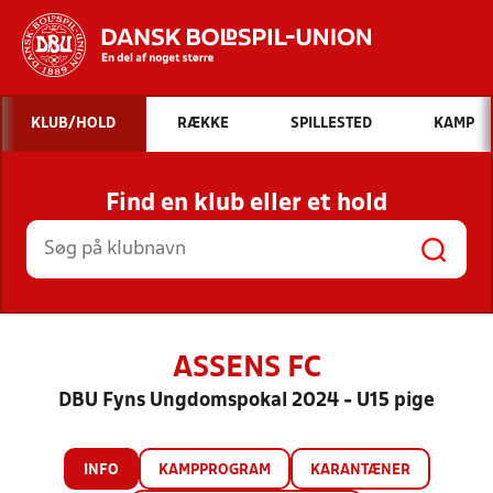
Hvad vil du søge efter?
KLUB/HOLD
RÆKKE
SPILLESTED
KAMP
INDHOLD OG NYHEDER
Find en klub eller et hold
STILLINGER, RESULTATER, KLUBBER OG
HOLD
ASSENS FC
DBU Fyns Ungdomspokal 2024 - U15 pige
INFO
KAMPPROGRAM
KARANTÆNER