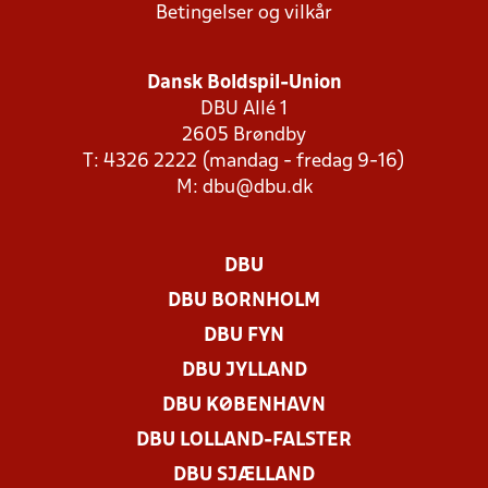
Betingelser og vilkår
Dansk Boldspil-Union
DBU Allé 1
2605 Brøndby
T: 4326 2222 (mandag - fredag 9-16)
M:
dbu@dbu.dk
DBU
DBU BORNHOLM
DBU FYN
DBU JYLLAND
DBU KØBENHAVN
DBU LOLLAND-FALSTER
DBU SJÆLLAND