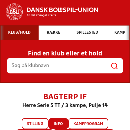
Hvad vil du søge efter?
KLUB/HOLD
RÆKKE
SPILLESTED
KAMP
INDHOLD OG NYHEDER
Find en klub eller et hold
STILLINGER, RESULTATER, KLUBBER OG
HOLD
BAGTERP IF
Herre Serie 5 TT / 3 kampe, Pulje 14
STILLING
INFO
KAMPPROGRAM