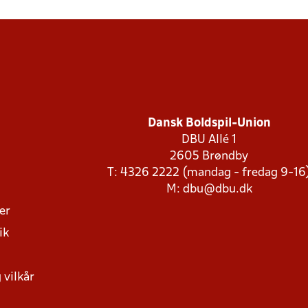
Dansk Boldspil-Union
DBU Allé 1
2605 Brøndby
T: 4326 2222 (mandag - fredag 9-16
M:
dbu@dbu.dk
ger
ik
 vilkår