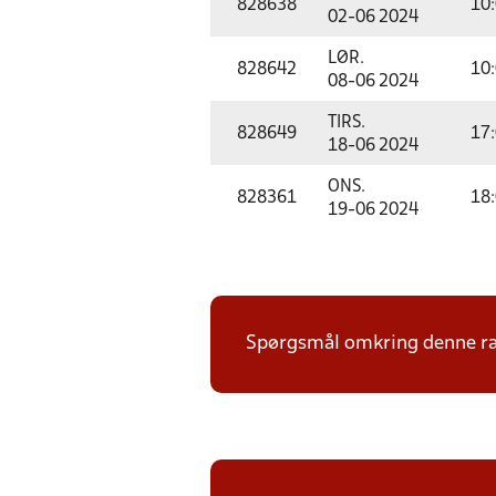
828638
10
02-06 2024
LØR.
828642
10
08-06 2024
TIRS.
828649
17
18-06 2024
ONS.
828361
18
19-06 2024
Spørgsmål omkring denne ræk