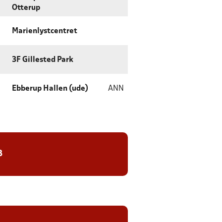
Otterup
Marienlystcentret
3F Gillested Park
Ebberup Hallen (ude)
ANN
8