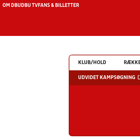
OM DBU
DBU TV
FANS & BILLETTER
KLUB/HOLD
RÆKK
UDVIDET KAMPSØGNING