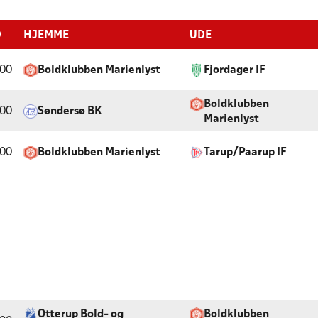
D
HJEMME
UDE
:00
Boldklubben Marienlyst
Fjordager IF
Boldklubben
:00
Søndersø BK
Marienlyst
:00
Boldklubben Marienlyst
Tarup/Paarup IF
Otterup Bold- og
Boldklubben