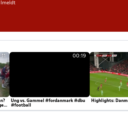
ilmeldt
:11
00:19
en?
Ung vs. Gammel #fordanmark #dbu
Highlights: Danma
ger
#football