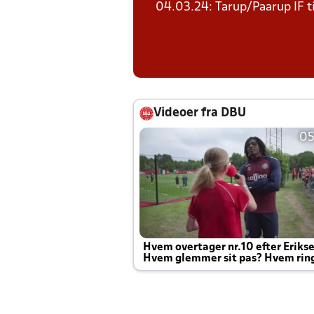
04.03.24: Tarup/Paarup IF t
Videoer fra DBU
05
Hvem overtager nr.10 efter Eriks
Hvem glemmer sit pas? Hvem rin
Joachim altid til efter kampe?