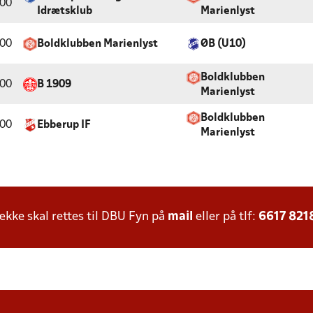
:00
Idrætsklub
Marienlyst
:00
Boldklubben Marienlyst
ØB (U10)
Boldklubben
:00
B 1909
Marienlyst
Boldklubben
:00
Ebberup IF
Marienlyst
ke skal rettes til DBU Fyn på
mail
eller på tlf:
6617 821