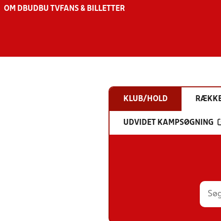
OM DBU
DBU TV
FANS & BILLETTER
KLUB/HOLD
RÆKK
UDVIDET KAMPSØGNING