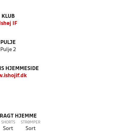
KLUB
Ishøj IF
PULJE
Pulje 2
S HJEMMESIDE
ishojif.dk
DRAGT HJEMME
SHORTS
STRØMPER
Sort
Sort