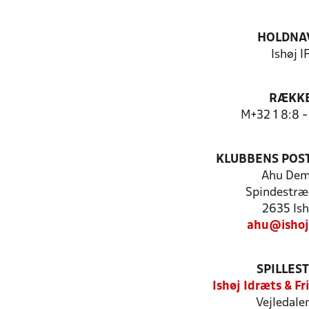
HOLDNA
Ishøj I
RÆKK
M+32 1 8:8 -
KLUBBENS POS
Ahu Dem
Spindestræ
2635 Ish
ahu@ishoj
SPILLES
Ishøj Idræts & Fr
Vejledale