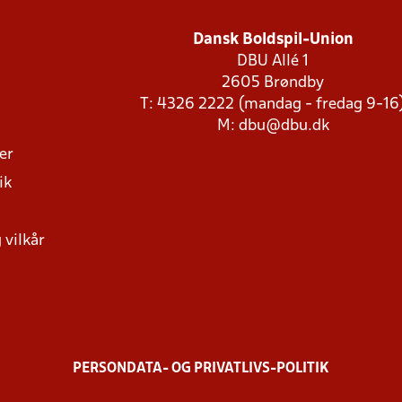
Dansk Boldspil-Union
DBU Allé 1
2605 Brøndby
T: 4326 2222 (mandag - fredag 9-16
M:
dbu@dbu.dk
ger
ik
 vilkår
PERSONDATA- OG PRIVATLIVS-POLITIK