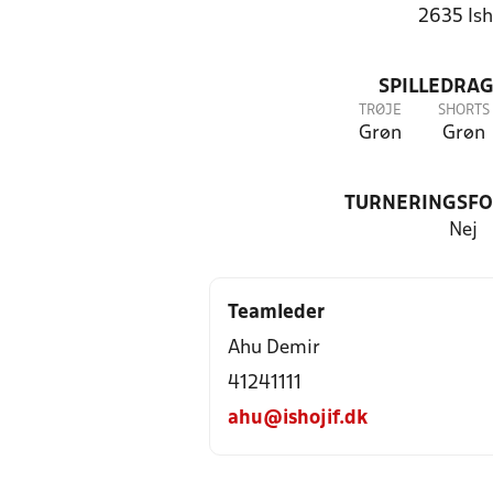
2635 Ish
SPILLEDRAG
TRØJE
SHORTS
Grøn
Grøn
TURNERINGSF
Nej
Teamleder
Ahu Demir
41241111
ahu@ishojif.dk