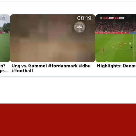
:11
00:19
en?
Ung vs. Gammel #fordanmark #dbu
Highlights: Danma
ger
#football