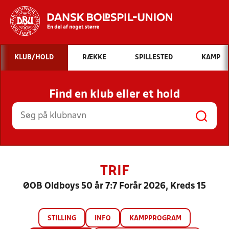
Hvad vil du søge efter?
KLUB/HOLD
RÆKKE
SPILLESTED
KAMP
INDHOLD OG NYHEDER
Find en klub eller et hold
STILLINGER, RESULTATER, KLUBBER OG
HOLD
TRIF
ØOB Oldboys 50 år 7:7 Forår 2026, Kreds 15
STILLING
INFO
KAMPPROGRAM