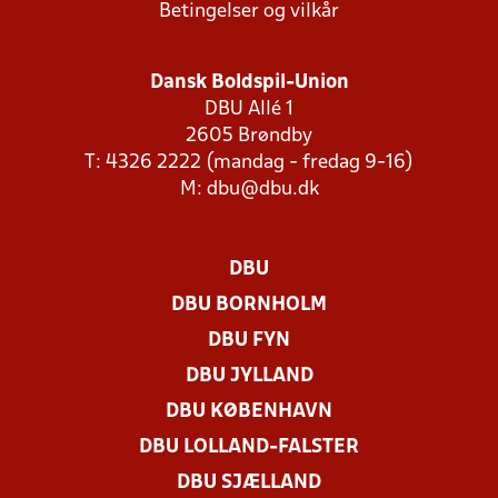
Betingelser og vilkår
Dansk Boldspil-Union
DBU Allé 1
2605 Brøndby
T: 4326 2222 (mandag - fredag 9-16)
M:
dbu@dbu.dk
DBU
DBU BORNHOLM
DBU FYN
DBU JYLLAND
DBU KØBENHAVN
DBU LOLLAND-FALSTER
DBU SJÆLLAND