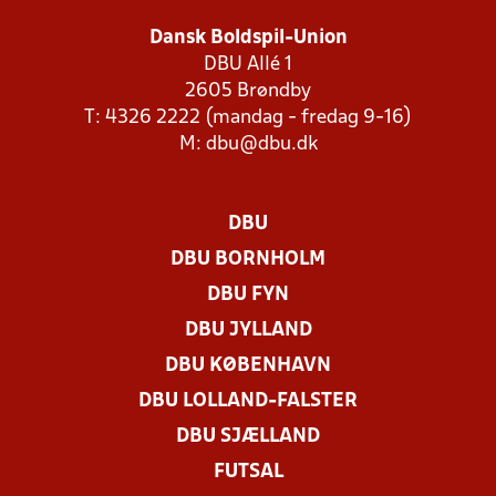
Dansk Boldspil-Union
DBU Allé 1
2605 Brøndby
T: 4326 2222 (mandag - fredag 9-16)
M:
dbu@dbu.dk
DBU
DBU BORNHOLM
DBU FYN
DBU JYLLAND
DBU KØBENHAVN
DBU LOLLAND-FALSTER
DBU SJÆLLAND
FUTSAL