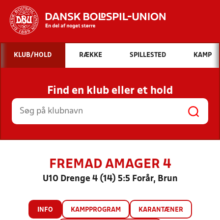
Hvad vil du søge efter?
KLUB/HOLD
RÆKKE
SPILLESTED
KAMP
INDHOLD OG NYHEDER
Find en klub eller et hold
STILLINGER, RESULTATER, KLUBBER OG
HOLD
FREMAD AMAGER 4
U10 Drenge 4 (14) 5:5 Forår, Brun
INFO
KAMPPROGRAM
KARANTÆNER