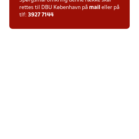
Spørgsmål omkring denne række skal
rettes til DBU København på
mail
eller på
tlf:
3927 7144