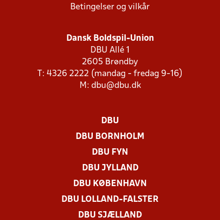
Betingelser og vilkår
Dansk Boldspil-Union
DBU Allé 1
2605 Brøndby
T: 4326 2222 (mandag - fredag 9-16)
M:
dbu@dbu.dk
DBU
DBU BORNHOLM
DBU FYN
DBU JYLLAND
DBU KØBENHAVN
DBU LOLLAND-FALSTER
DBU SJÆLLAND