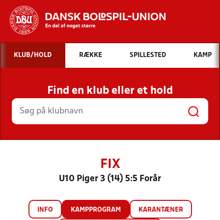
Hvad vil du søge efter?
KLUB/HOLD
RÆKKE
SPILLESTED
KAMP
INDHOLD OG NYHEDER
Find en klub eller et hold
STILLINGER, RESULTATER, KLUBBER OG
HOLD
FIX
U10 Piger 3 (14) 5:5 Forår
INFO
KAMPPROGRAM
KARANTÆNER