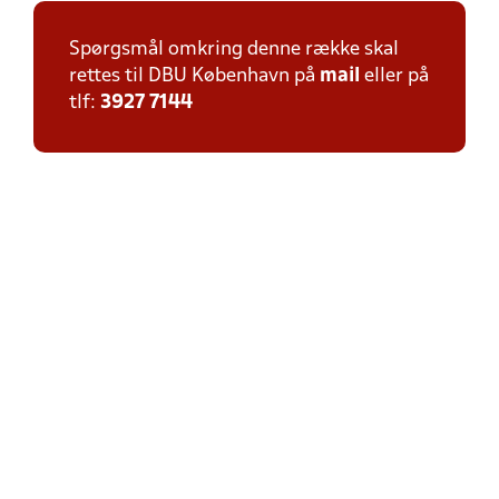
Spørgsmål omkring denne række skal
rettes til DBU København på
mail
eller på
tlf:
3927 7144