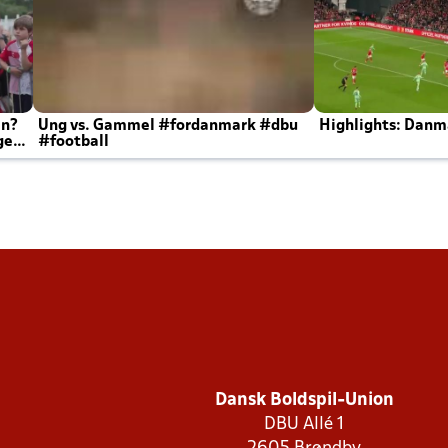
en?
Ung vs. Gammel #fordanmark #dbu
Highlights: Danma
ger
#football
Dansk Boldspil-Union
DBU Allé 1