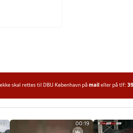
kke skal rettes til DBU København på
mail
eller på tlf:
39
:11
00:19