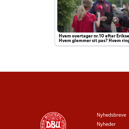
Hvem overtager nr.10 efter Eriks
Hvem glemmer sit pas? Hvem rin
Joachim altid til efter kampe?
Nyhedsbreve
Nyheder