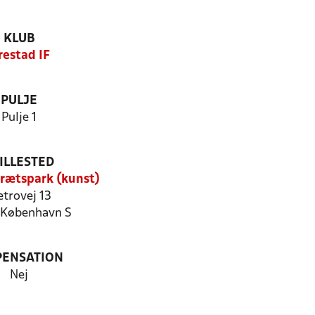
KLUB
restad IF
PULJE
Pulje 1
ILLESTED
drætspark (kunst)
trovej 13
København S
PENSATION
Nej