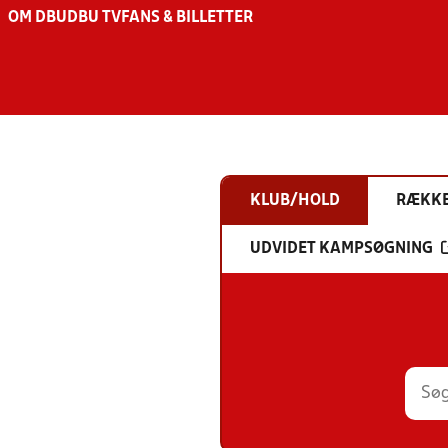
OM DBU
DBU TV
FANS & BILLETTER
KLUB/HOLD
RÆKK
UDVIDET KAMPSØGNING