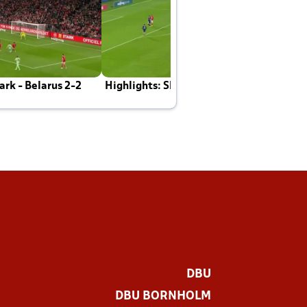
rk - Belarus 2-2
Highlights: Skotland - Danmark 4-2
J
E
DBU
DBU BORNHOLM