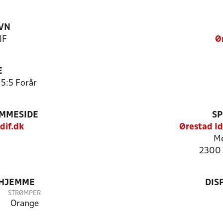
VN
IF
Ø
E
 5:5 Forår
EMMESIDE
SP
dif.dk
Ørestad I
Me
2300 
 HJEMME
DIS
STRØMPER
Orange