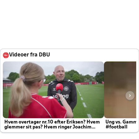
Videoer fra DBU
Hvem overtager nr.10 efter Eriksen? Hvem
Ung vs. Gamm
glemmer sit pas? Hvem ringer Joachim
#football
altid til efter kampe?