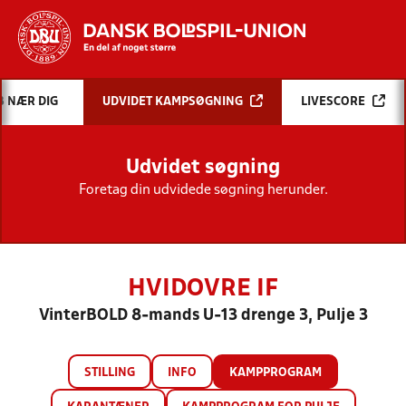
Hvad vil du søge efter?
B NÆR DIG
UDVIDET KAMPSØGNING
LIVESCORE
INDHOLD OG NYHEDER
Udvidet søgning
STILLINGER, RESULTATER, KLUBBER OG
HOLD
Foretag din udvidede søgning herunder.
HVIDOVRE IF
VinterBOLD 8-mands U-13 drenge 3, Pulje 3
STILLING
INFO
KAMPPROGRAM