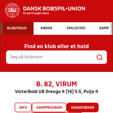
Hvad vil du søge efter?
KLUB/HOLD
RÆKKE
SPILLESTED
KAMP
INDHOLD OG NYHEDER
Find en klub eller et hold
STILLINGER, RESULTATER, KLUBBER OG
HOLD
B. 82, VIRUM
VinterBold U8 Drenge 4 (16) 5:5, Pulje 4
INFO
KAMPPROGRAM
KARANTÆNER