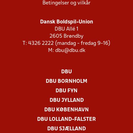
Betingelser og vilkår
Dansk Boldspil-Union
DBU Allé 1
2605 Brøndby
T: 4326 2222 (mandag - fredag 9-16)
M:
dbu@dbu.dk
DBU
DBU BORNHOLM
DBU FYN
DBU JYLLAND
DBU KØBENHAVN
DBU LOLLAND-FALSTER
DBU SJÆLLAND